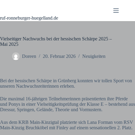
ruf-ronneburger-huegelland.de
Vielseitiger Nachwuchs bei der hessischen Schärpe 2025 –
Mai 2025
Doreen
20. Februar 2026
Neuigkeiten
Bei der hessischen Schärpe in Grünberg konnten wir tollen Sport von
unseren Nachwuchsreiterinnen erleben.
Die maximal 16-jährigen Teilnehmerinnen präsentierten ihre Pferde
und Ponys in einer Vielseitigkeitsprüfung der Klasse E – bestehend aus
Dressur, Springen, Gelände, Theorie und Vormustern.
Aus dem KRB Main-Kinzigtal platzierte sich Lana Forman vom RSV
Main-Kinzig Bruchköbel mit Finley auf einem sensationellen 2. Platz.