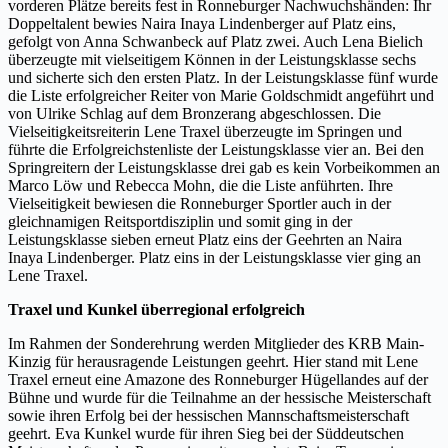
vorderen Plätze bereits fest in Ronneburger Nachwuchshänden: Ihr
Doppeltalent bewies Naira Inaya Lindenberger auf Platz eins,
gefolgt von Anna Schwanbeck auf Platz zwei. Auch Lena Bielich
überzeugte mit vielseitigem Können in der Leistungsklasse sechs
und sicherte sich den ersten Platz. In der Leistungsklasse fünf wurde
die Liste erfolgreicher Reiter von Marie Goldschmidt angeführt und
von Ulrike Schlag auf dem Bronzerang abgeschlossen. Die
Vielseitigkeitsreiterin Lene Traxel überzeugte im Springen und
führte die Erfolgreichstenliste der Leistungsklasse vier an. Bei den
Springreitern der Leistungsklasse drei gab es kein Vorbeikommen an
Marco Löw und Rebecca Mohn, die die Liste anführten. Ihre
Vielseitigkeit bewiesen die Ronneburger Sportler auch in der
gleichnamigen Reitsportdisziplin und somit ging in der
Leistungsklasse sieben erneut Platz eins der Geehrten an Naira
Inaya Lindenberger. Platz eins in der Leistungsklasse vier ging an
Lene Traxel.
Traxel und Kunkel überregional erfolgreich
Im Rahmen der Sonderehrung werden Mitglieder des KRB Main-
Kinzig für herausragende Leistungen geehrt. Hier stand mit Lene
Traxel erneut eine Amazone des Ronneburger Hügellandes auf der
Bühne und wurde für die Teilnahme an der hessische Meisterschaft
sowie ihren Erfolg bei der hessischen Mannschaftsmeisterschaft
geehrt. Eva Kunkel wurde für ihren Sieg bei der Süddeutschen