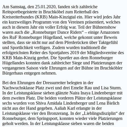
Am Samstag, den 25.01.2020, fanden sich zahlreiche
Reitsportbegeisterte in Bruchköbel zum Reiterball des
Kreisreiterbundes (KRB) Main-Kinzigtal ein. Hier wird jedes Jahr
ein kurzweiliges Programm von den Vereinen präsentiert, welches
auch in diesem Jahr ein voller Erfolg war. Teil der Bühnenshow
waren auch die „Ronneburger Dance Riders“ – einige Amazonen
des RuF Ronneburger Hügelland, welche gekonnt unter Beweis
stellten, dass sie nicht nur auf dem Pferderücken über Taktgefühl
und Sportlichkeit verfügen. Zudem wurden traditionell die
erfolgreichsten Reiter des Sportjahres 2019 der Mitgliedsvereine des
KRB Main-Kinzig geehrt. Die Sportler aus dem Ronneburger
Hügellandes konnten dank zahlreicher Siege und Platzierungen der
vergangenen Saison viele Ehrungen auf der Bühne im Bruchköbler
Bürgerhaus entgegen nehmen.
Bei den Ehrungen der Dressurreiter belegten in der
Nachwuchsklasse Platz zwei und drei Emelie Rau und Lisa Sturm.
In der Leistungsklasse sieben glänzte Naira Inaya Lindenberger mit
dem zweiten Platz. Die beiden vorderen Plätze der Leistungsklasse
sechs wurden von Shiva Amidala Lindenberger und Lena Bielich
nicht aus der Hand gegeben. Aaliah Karl erlangte in der
Leistungsklasse vier den Bronzerang. In der „Lieblingsdisziplin“ der
Ronneburger, dem Springsport, konnten wieder viele Platzierungen
geholt werden. In der Leistungsklasse sieben waren die beiden